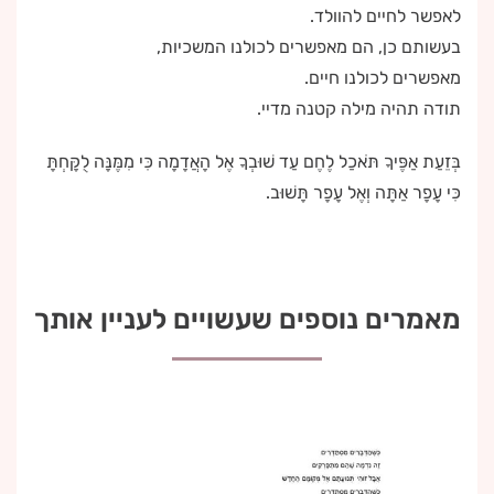
לאפשר לחיים להוולד.
בעשותם כן, הם מאפשרים לכולנו המשכיות,
מאפשרים לכולנו חיים.
תודה תהיה מילה קטנה מדיי.
בְּזֵעַת אַפֶּיךָ תֹּאכַל לֶחֶם עַד שׁוּבְךָ אֶל הָאֲדָמָה כִּי מִמֶּנָּה לֻקָּחְתָּ
כִּי עָפָר אַתָּה וְאֶל עָפָר תָּשׁוּב.
מאמרים נוספים שעשויים לעניין אותך