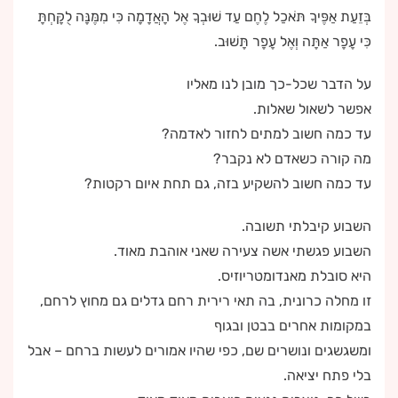
בְּזֵעַת אַפֶּיךָ תֹּאכַל לֶחֶם עַד שׁוּבְךָ אֶל הָאֲדָמָה כִּי מִמֶּנָּה לֻקָּחְתָּ
כִּי עָפָר אַתָּה וְאֶל עָפָר תָּשׁוּב.
על הדבר שכל-כך מובן לנו מאליו
אפשר לשאול שאלות.
עד כמה חשוב למתים לחזור לאדמה?
מה קורה כשאדם לא נקבר?
עד כמה חשוב להשקיע בזה, גם תחת איום רקטות?
השבוע קיבלתי תשובה.
השבוע פגשתי אשה צעירה שאני אוהבת מאוד.
היא סובלת מאנדומטריוזיס.
זו מחלה כרונית, בה תאי רירית רחם גדלים גם מחוץ לרחם,
במקומות אחרים בבטן ובגוף
ומשגשגים ונושרים שם, כפי שהיו אמורים לעשות ברחם – אבל
בלי פתח יציאה.