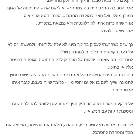
דוקא גדלתי בבית סבבה והגוף היה חלק מהחיים,
אבל הסביבה התרבותית בה צמחתי – ואולי גם את – התייחסה אל הגוף
כמובן מאליו ואל האגן כמוקצה מחמת … סכנה, חטא או מיאוס.
אזור שההיכרות איתו לא רלוונטית ולא נמצאת בתפריט.
אזור שאסור לנענע.
כך שגם כשהגעתי לעסוק בחינוך מיני, לא עלה על דעתי (ולמעשה, גם לא
על דעת הקולגות החילוניות למהדרין שלי)
לחבר בין מה שאנחנו יודעות על הנרתיק לבין התחושה הגופנית בכניסה
אליו או בתוכו.
בתרבות הדתית והחילונית של אותם ימים האיבר הזה היה פשוט מחוץ
לתמונה, שייך ליום בו אקיים יחסי מין – כלומר שייך, בעצם, לגבר איתו
אבחר לחיות.
על הרקע המטריד הזה, הנרתיק הפך מאזור לא רלוונטי למחילה חשוכה
ומסכנת זוגיות עם הנישואין.
אני זוכרת את עצמי עושה בדיקת טהרה, כולאת את הנשימה, מוציאה את
הבד ומפחדת להסתכל.