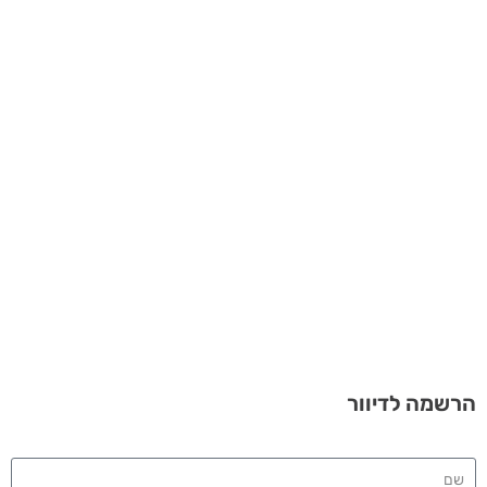
מביאות גאולה לעולם
הקורס הדיגיטלי
לפרטים נוספים >>
הרשמה לדיוור