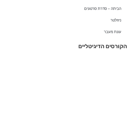
הביתה – סדרת סרטונים
ניוזלטר
עונת מעבר
הקורסים הדיגיטליים
ראויה לאהבה
טיפוח קשר אוהב עם האיברים הנשיים שלך
לפרטים נוספים >>