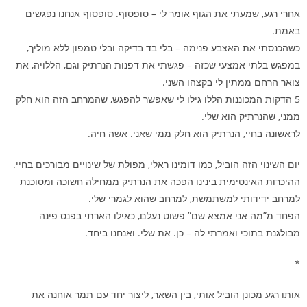
אחרי רגע, שמעתי את הגוף אומר לי – סופסוף. סופסוף אנחנו נפגשים
באמת.
כשהכנסתי את האצבע פנימה – בלי בד בדיקה ובלי טמפון ללא מוליך,
במפגש בלתי אמצעי שכזה – פגשתי את דפנות הנרתיק וגם, הללויה, את
צואר הרחם ממתין לי בקצהו השני.
5 הדקות המכוננות הללו גילו לי שאפשר להפגש, שהמרחב הזה הוא חלק
ממני, שהנרתיק הוא שלי.
לראשונה בחיי, הנרתיק הוא חלק ממי שאני. אשה חיה.
יום השינוי הזה הוביל, כמו דומינו ראלי, מפולת של שינויים מבורכים בחיי.
ההיכרות האינטימית בינינו הפכה את הנרתיק ממחילה חשוכה ומסוכנת
למרחב ידידותי למשתמשת, למרחב שהוא לגמרי שלי.
הפחד מ”מה אני אמצא שם” פשוט נעלם, כאילו הארתי בפנס פינה
מבולגנת בתוכי ואמרתי לה – כן. את שלי. ואנחנו ביחד.
*
אותו רגע מכונן הוביל אותי, בין השאר, ליצור יחד עם תמר אוחנה את