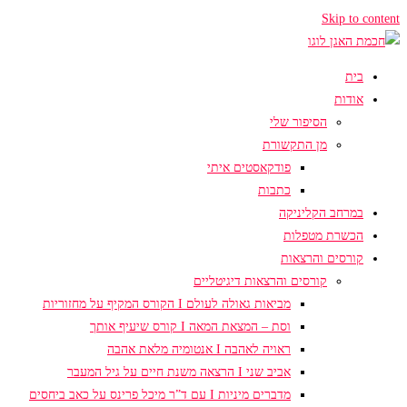
Skip to content
בית
אודות
הסיפור שלי
מן התקשורת
פודקאסטים איתי
כתבות
במרחב הקליניקה
הכשרת מטפלות
קורסים והרצאות
קורסים והרצאות דיגיטליים
מביאות גאולה לעולם I הקורס המקיף על מחזוריות
וסת – המצאת המאה I קורס שיעיף אותך
ראויה לאהבה I אנטומיה מלאת אהבה
אביב שני I הרצאה משנת חיים על גיל המעבר
מדברים מיניות I עם ד”ר מיכל פרינס על כאב ביחסים