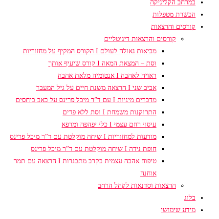
במרחב הקליניקה
הכשרת מטפלות
קורסים והרצאות
קורסים והרצאות דיגיטליים
מביאות גאולה לעולם I הקורס המקיף על מחזוריות
וסת – המצאת המאה I קורס שיעיף אותך
ראויה לאהבה I אנטומיה מלאת אהבה
אביב שני I הרצאה משנת חיים על גיל המעבר
מדברים מיניות I עם ד”ר מיכל פרינס על כאב ביחסים
התרוקנות משמחת I וסת ללא פדים
עיסוי רחם עצמי I כלי יפהפה ומרפא
מודעות למחזוריות I שיחה מוקלטת עם ד”ר מיכל פרינס
חופת נידה I שיחה מוקלטת עם ד”ר מיכל פרינס
טיפוח אהבה עצמית בקרב מתבגרות I הרצאה עם תמר
אוחנה
הרצאות וסדנאות לקהל הרחב
בלוג
מידע שימושי