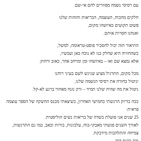
עם רסיסי נשמה מפוזרים להם אי-שם.
חלקים מהכוח, העוצמה, הבריאות והזהות שלנו
פשוט תקועים באיזשהו מקום,
ואנחנו חסרות אותם.
התיאור הזה יכול להסביר פוסט-טראומה, למשל,
כשהחוויה היא שחלק בנו לא נוכח כאן ועכשיו,
אלא נמצא שם ואז – באיזשהו זמן ומרחב אחר, כאוב ורחוק.
מכל מקום, התרגיל מציע שניגש לשם בעיני רוחנו
וניטול בחזרה את רסיסי הנשמה שלנו,
ניטול את מה שהיה שלנו תמיד – ורק נזנח מאחור ברגע לא-קל.
ככה בדיוק הרגשתי בחמישי האחרון, כשיצאתי מכנס ההשקה של הספר עוצמה
פראית:
25 שנים אני פועלת בשדה של בריאות נשים הוליסטית.
לאורך השנים פגשתי מאבקי-כוח, עלבונות, בורות וכאב, כמו גם התרגשות,
צמיחה והתלהבות מידבקת.
ורק בכנס הזה,