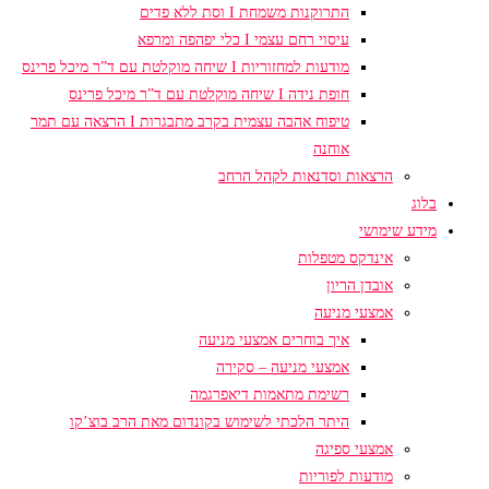
התרוקנות משמחת I וסת ללא פדים
עיסוי רחם עצמי I כלי יפהפה ומרפא
מודעות למחזוריות I שיחה מוקלטת עם ד”ר מיכל פרינס
חופת נידה I שיחה מוקלטת עם ד”ר מיכל פרינס
טיפוח אהבה עצמית בקרב מתבגרות I הרצאה עם תמר
אוחנה
הרצאות וסדנאות לקהל הרחב
בלוג
מידע שימושי
אינדקס מטפלות
אובדן הריון
אמצעי מניעה
איך בוחרים אמצעי מניעה
אמצעי מניעה – סקירה
רשימת מתאמות דיאפרגמה
היתר הלכתי לשימוש בקונדום מאת הרב בוצ’קו
אמצעי ספיגה
מודעות לפוריות