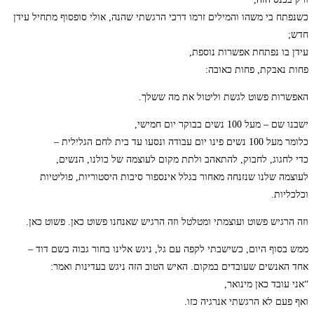
כשנפתח בי משהו והמילים זרמו דרכי הרגשתי שהנה, אולי סופסוף מתחיל עידן
חדש;
עידן בו נפתחת אפשרות נוספת,
פחות נאבקת, פחות כאובה:
האפשרות פשוט לגשת וליטול את מה ששלך.
ישבנו שם – מעל 100 נשים בבוקר יום חמישי,
כלומר מעל 100 נשים פינו יום עבודה ונסעו עד בית לחם הגלילית –
כדי לחגוג, לחבוק, להתאהב ולתת מקום לעוצמה של כולנו, הנשים,
לעוצמה שלנו שנזנחה מאחור בגלל אינספור סיבות היסטוריות, פוליטיות
וכלכליות.
וזה הרגיש פשוט ועוצמתי ומטלטל וזה הרגיש שאנחנו פשוט כאן. פשוט כאן.
ממש בסוף היום, כשישבתי לקפה עם גל, ניגש אלינו בחור גבוה בשם דוד –
אחד האנשים שעובדים במקום. האיש הטוב הזה ניגש בעדינות ואמר:
“אני עובד כאן מינואר,
ואף פעם לא הרגשתי אנרגיה כזו.