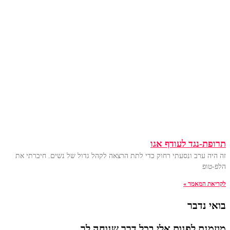
תרופת-נגד לעודף אגו
זה היה ערב ונסעתי רחוק כדי לתת הרצאה לקהל גדול של נשים. חיברתי את
הלפ-טופ
לקריאת המאמר »
בואי נדבר
מוזמנת לפנות אלי בכל דרך שנוחה לך