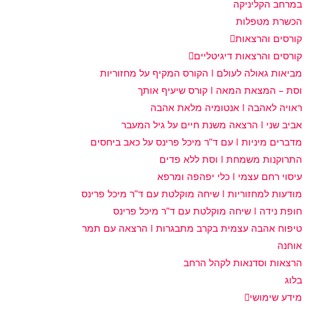
במרחב הקליניקה
הכשרת מטפלות
קורסים והרצאות
קורסים והרצאות דיגיטליים
מביאות גאולה לעולם I הקורס המקיף על מחזוריות
וסת – המצאת המאה I קורס שיעיף אותך
ראויה לאהבה I אנטומיה מלאת אהבה
אביב שני I הרצאה משנת חיים על גיל המעבר
מדברים מיניות I עם ד”ר מיכל פרינס על כאב ביחסים
התרוקנות משמחת I וסת ללא פדים
עיסוי רחם עצמי I כלי יפהפה ומרפא
מודעות למחזוריות I שיחה מוקלטת עם ד”ר מיכל פרינס
חופת נידה I שיחה מוקלטת עם ד”ר מיכל פרינס
טיפוח אהבה עצמית בקרב מתבגרות I הרצאה עם תמר
אוחנה
הרצאות וסדנאות לקהל הרחב
בלוג
מידע שימושי