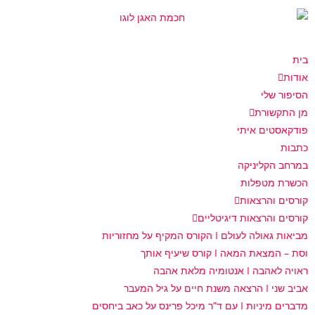
בית
אודות
הסיפור שלי
מן התקשורת
פודקאסטים איתי
כתבות
במרחב הקליניקה
הכשרת מטפלות
קורסים והרצאות
קורסים והרצאות דיגיטליים
מביאות גאולה לעולם I הקורס המקיף על מחזוריות
וסת – המצאת המאה I קורס שיעיף אותך
ראויה לאהבה I אנטומיה מלאת אהבה
אביב שני I הרצאה משנת חיים על גיל המעבר
מדברים מיניות I עם ד”ר מיכל פרינס על כאב ביחסים