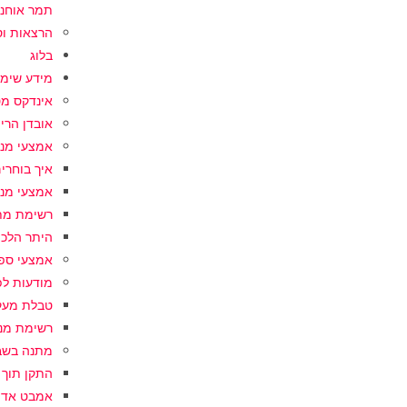
תמר אוחנ
הרצאות וס
בלוג
מידע שימו
אינדקס מ
אובדן הריו
אמצעי מני
איך בוחרי
אמצעי מני
רשימת מת
היתר הלכת
אמצעי ספ
מודעות לפ
טבלת מעק
רשימת מנ
מתנה בשב
התקן תוך 
אמבט אדי