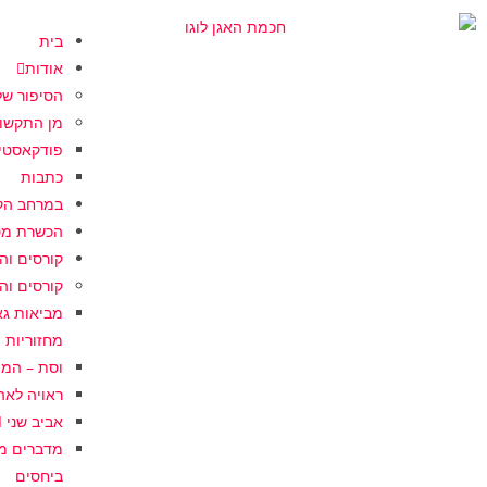
בית
אודות
הסיפור של
מן התקשו
פודקאסטים
כתבות
במרחב הקל
הכשרת מט
קורסים וה
קורסים וה
מחזוריות
וסת – המצאת המאה
ראויה לאהבה I אנטומיה 
אביב שני I הרצאה משנת חיים על גיל המעבר
ביחסים