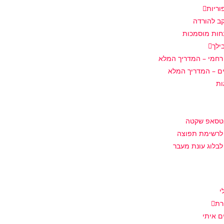
וריות
ב להורדה
חות מוסמכות
ילך
רחמי – המדריך המלא
ם – המדריך המלא
ות
אטסאפ שקטה
לרשימת תפוצה
בלוג עונת מעבר
י
רת
 איתי