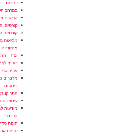
כתבות
במרחב הקל
הכשרת מט
קורסים וה
קורסים וה
מחזוריות
וסת – המצאת המאה
ראויה לאהבה I אנטומיה 
אביב שני I הרצאה משנת חיים על גיל המעבר
ביחסים
התרוקנות משמחת 
עיסוי רחם עצמי I כלי
פרינס
חופת נידה I שיחה מוקלטת עם ד”ר מיכל פ