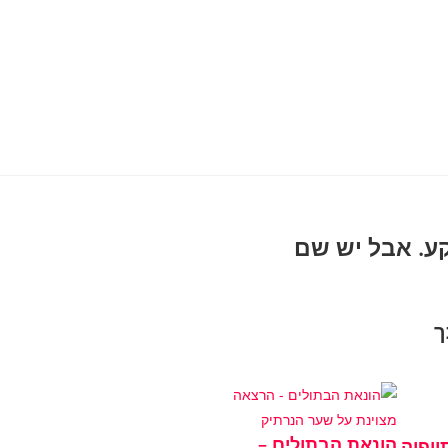
רקע. אבל יש שם
ך
הונאת הבתולים –
ופיה