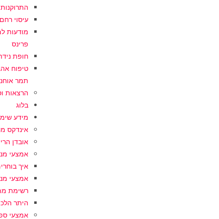
התרוקנות משמחת 
עיסוי רחם עצמי I כלי
פרינס
חופת נידה I שיחה מוקלטת עם ד”ר מיכל פ
תמר אוחנ
הרצאות וס
בלוג
מידע שימו
אינדקס מ
אובדן הריו
אמצעי מני
איך בוחרי
אמצעי מני
רשימת מת
היתר הלכת
אמצעי ספ