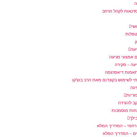
ה
דנאות לקהל הרחב
שי
טפלות
ן
עה
ם אמצעי מניעה
עה – סקירה
אמות דיאפרגמה
י לשימוש בקונדום מאת הרב בוצ’קו
יגה
וריות
ב להורדה
חות מוסמכות
ילך
רחמי – המדריך המלא
ם – המדריך המלא