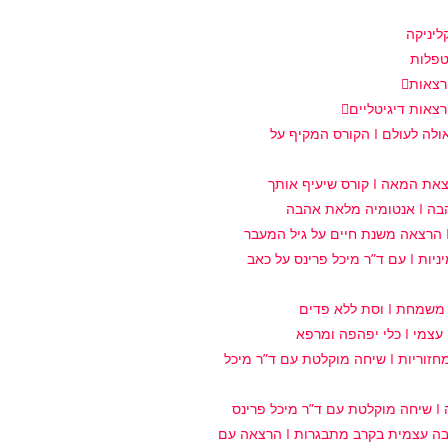
יניקה
פלות
רצאות
רצאות דיגיטליים
מביאות גאולה לעולם I הקורס המקיף על
 I קורס שיעיף אותך
מלאת אהבה
מדברים מיניות I עם ד”ר מיכל פרינס על כאב
I וסת ללא פדים
 יפהפה ומרפא
מודעות למחזוריות I שיחה מוקלטת עם ד”ר מיכל
רינס
טיפוח אהבה עצמית בקרב מתבגרות I הרצאה עם