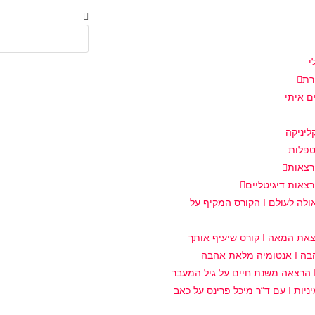
י
רת
 איתי
יניקה
פלות
רצאות
רצאות דיגיטליים
מביאות גאולה לעולם I הקורס המקיף על
 I קורס שיעיף אותך
מלאת אהבה
מדברים מיניות I עם ד”ר מיכל פרינס על כאב