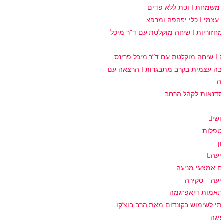
I וסת ללא פדים
 יפהפה ומרפא
מודעות למחזוריות I שיחה מוקלטת עם ד”ר מיכל
רינס
טיפוח אהבה עצמית בקרב מתבגרות I הרצאה עם
ה
דנאות לקהל הרחב
שי
טפלות
ן
עה
ם אמצעי מניעה
עה – סקירה
אמות דיאפרגמה
י לשימוש בקונדום מאת הרב בוצ’קו
יגה